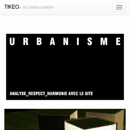
TIKEO
Architekturatelier
®
Stadtplanung
-
TIKEO
Architekturatelier