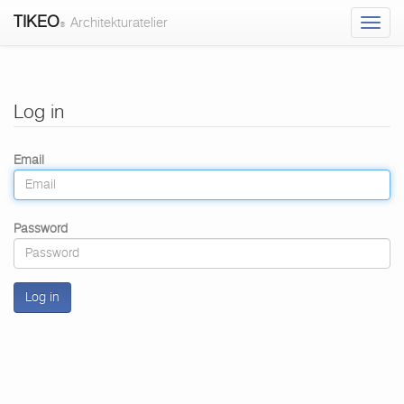
TIKEO
Architekturatelier
®
TIKEO
Log in
-
connection
Email
Password
Log in