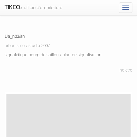
TIKEO
ufficio d'architettura
®
Ua_n03/sn
Ua_n03/sn
-
urbanismo
/ studio 2007
urbanismo
signalétique bourg de saillon / plan de signalisation
-
TIKEO
indietro
ufficio
d'architettura